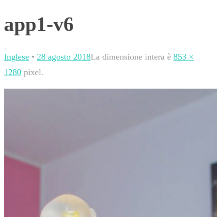
app1-v6
Inglese
•
28 agosto 2018
La dimensione intera è
853 ×
1280
pixel.