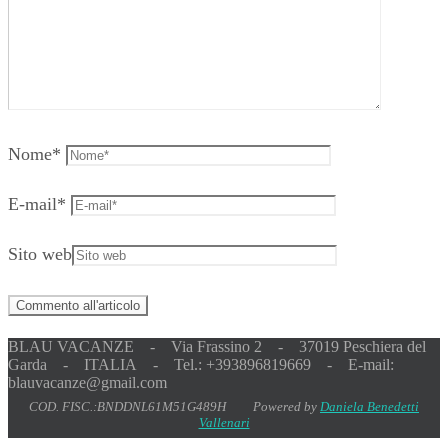
Nome
*
E-mail
*
Sito web
BLAU VACANZE - Via Frassino 2 - 37019 Peschiera del
Garda - ITALIA - Tel.: +393896819669 - E-mail:
blauvacanze@gmail.com
COD. FISC.:BNDDNL61M51G489H Powered by
Daniela Benedetti
Vallenari