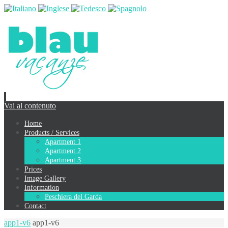
Vai al contenuto
Home
Products / Services
Apartment 1
Apartment 2
Apartment 3
Prices
Image Gallery
Information
Peschiera del Garda
Contact
app1-v6
app1-v6