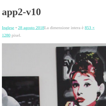
app2-v10
Inglese
•
28 agosto 2018
La dimensione intera è
853 ×
1280
pixel.