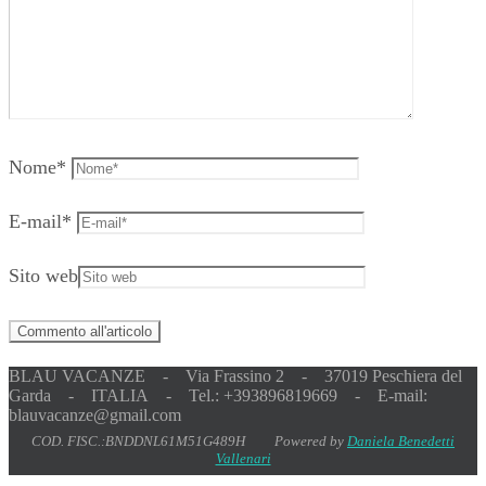
Nome
*
E-mail
*
Sito web
BLAU VACANZE - Via Frassino 2 - 37019 Peschiera del
Garda - ITALIA - Tel.: +393896819669 - E-mail:
blauvacanze@gmail.com
COD. FISC.:BNDDNL61M51G489H Powered by
Daniela Benedetti
Vallenari