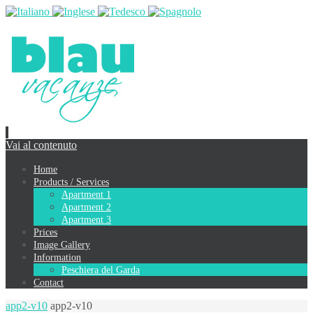
Vai al contenuto
Home
Products / Services
Apartment 1
Apartment 2
Apartment 3
Prices
Image Gallery
Information
Peschiera del Garda
Contact
app2-v10
app2-v10