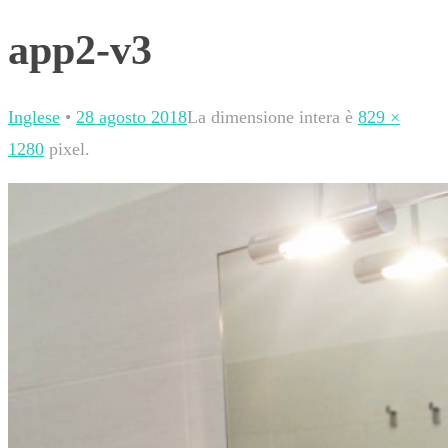
app2-v3
Inglese
•
28 agosto 2018
La dimensione intera è
829 ×
1280
pixel.