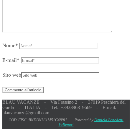
Nome
*
E-mail
*
Sito web
BLAU VACANZE - Via Frassino 2 - 37019 Peschiera del
Garda - ITALIA - Tel.: +393896819669 - E-mail:
blauvacanze@gmail.com
COD. FISC.:BNDDNL61M51G489H Powered by
Daniela Benedetti
Vallenari