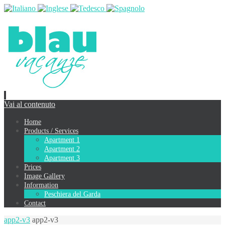
Vai al contenuto
Home
Products / Services
Apartment 1
Apartment 2
Apartment 3
Prices
Image Gallery
Information
Peschiera del Garda
Contact
app2-v3
app2-v3