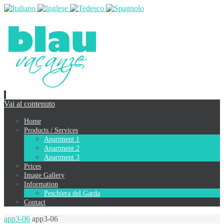
Vai al contenuto
Home
Products / Services
Apartment 1
Apartment 2
Apartment 3
Prices
Image Gallery
Information
Peschiera del Garda
Contact
app3-06
app3-06