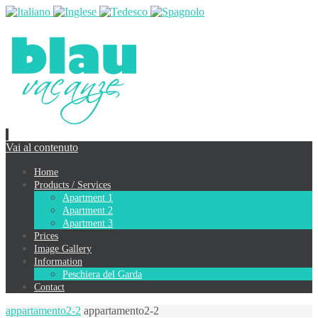
Vai al contenuto
Home
Products / Services
Apartment 1
Apartment 2
Apartment 3
Prices
Image Gallery
Information
Peschiera del Garda
Contact
appartamento2-2
appartamento2-2