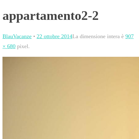
appartamento2-2
BlauVacanze
•
22 ottobre 2014
La dimensione intera è
907
× 680
pixel.