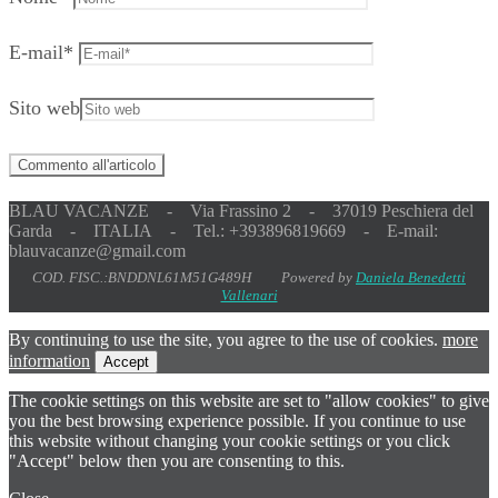
E-mail
*
Sito web
BLAU VACANZE - Via Frassino 2 - 37019 Peschiera del
Garda - ITALIA - Tel.: +393896819669 - E-mail:
blauvacanze@gmail.com
COD. FISC.:BNDDNL61M51G489H Powered by
Daniela Benedetti
Vallenari
By continuing to use the site, you agree to the use of cookies.
more
information
Accept
The cookie settings on this website are set to "allow cookies" to give
you the best browsing experience possible. If you continue to use
this website without changing your cookie settings or you click
"Accept" below then you are consenting to this.