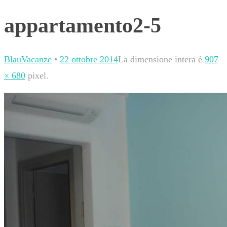
appartamento2-5
BlauVacanze
•
22 ottobre 2014
La dimensione intera è
907
× 680
pixel.