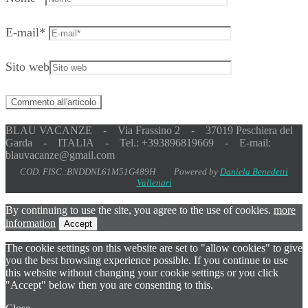
E-mail
*
Sito web
BLAU VACANZE - Via Frassino 2 - 37019 Peschiera del
Garda - ITALIA - Tel.: +393896819669 - E-mail:
blauvacanze@gmail.com
COD. FISC.:BNDDNL61M51G489H Powered by
Daniela Benedetti
Vallenari
By continuing to use the site, you agree to the use of cookies.
more
information
Accept
The cookie settings on this website are set to "allow cookies" to give
you the best browsing experience possible. If you continue to use
this website without changing your cookie settings or you click
"Accept" below then you are consenting to this.