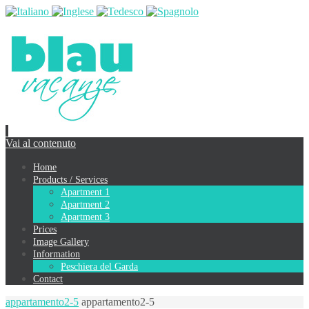
Vai al contenuto
Home
Products / Services
Apartment 1
Apartment 2
Apartment 3
Prices
Image Gallery
Information
Peschiera del Garda
Contact
appartamento2-5
appartamento2-5