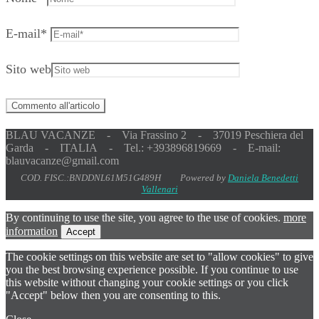
E-mail
*
Sito web
BLAU VACANZE - Via Frassino 2 - 37019 Peschiera del
Garda - ITALIA - Tel.: +393896819669 - E-mail:
blauvacanze@gmail.com
COD. FISC.:BNDDNL61M51G489H Powered by
Daniela Benedetti
Vallenari
By continuing to use the site, you agree to the use of cookies.
more
information
Accept
The cookie settings on this website are set to "allow cookies" to give
you the best browsing experience possible. If you continue to use
this website without changing your cookie settings or you click
"Accept" below then you are consenting to this.