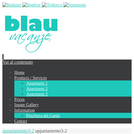
Vai al contenuto
Home
Products / Services
Apartment 1
Apartment 2
Apartment 3
Prices
Image Gallery
Information
Peschiera del Garda
Contact
appartamento3-2
appartamento3-2