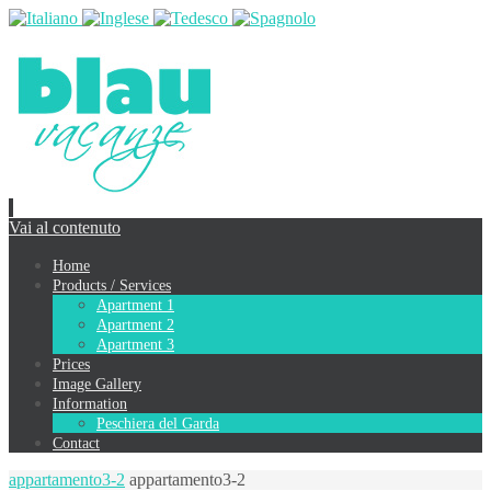
Vai al contenuto
Home
Products / Services
Apartment 1
Apartment 2
Apartment 3
Prices
Image Gallery
Information
Peschiera del Garda
Contact
appartamento3-2
appartamento3-2