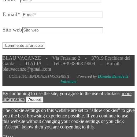
E-mail
*
Sito web
BLAU VACANZE - Via Frassino 2 - 37019 Peschiera del
Garda - ITALIA - Tel.: +393896819669 - E-mail:
blauvacanze@gmail.com
COD. FISC.:BNDDNL61M51G489H Powered by
Daniela Benedetti
Vallenari
By continuing to use the site, you agree to the use of cookies.
more
information
Accept
The cookie settings on this website are set to "allow cookies" to give
you the best browsing experience possible. If you continue to use
this website without changing your cookie settings or you click
"Accept" below then you are consenting to this.