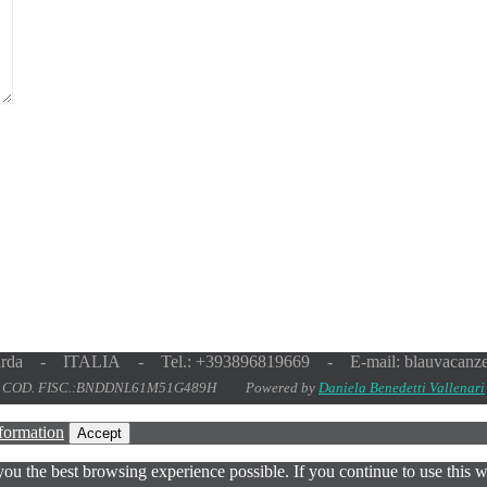
rda - ITALIA - Tel.: +393896819669 - E-mail: blauvacanz
COD. FISC.:BNDDNL61M51G489H Powered by
Daniela Benedetti Vallenari
formation
Accept
 you the best browsing experience possible. If you continue to use this