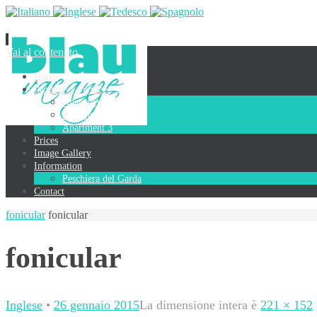
Vai al contenuto
Home
Products / Services
Apartment 1
Apartment 2
Apartment 3
Prices
Image Gallery
Information
Peschiera del Garda
Contact
fonicular
fonicular
fonicular
Inglese
•
26 gennaio 2015
La dimensione intera è
221 × 152