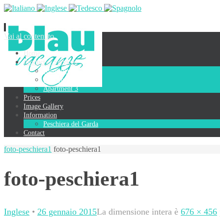
Vai al contenuto
Home
Products / Services
Apartment 1
Apartment 2
Apartment 3
Prices
Image Gallery
Information
Peschiera del Garda
Contact
foto-peschiera1
foto-peschiera1
foto-peschiera1
Inglese
•
26 gennaio 2015
La dimensione intera è
676 × 456