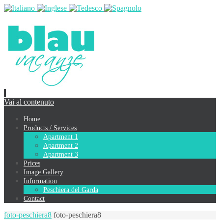
Vai al contenuto
Home
Products / Services
Apartment 1
Apartment 2
Apartment 3
Prices
Image Gallery
Information
Peschiera del Garda
Contact
foto-peschiera8
foto-peschiera8