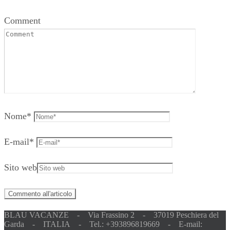
Comment
Nome
*
E-mail
*
Sito web
BLAU VACANZE - Via Frassino 2 - 37019 Peschiera del
Garda - ITALIA - Tel.: +393896819669 - E-mail: