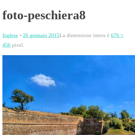
foto-peschiera8
Inglese
•
26 gennaio 2015
La dimensione intera è
676 ×
456
pixel.