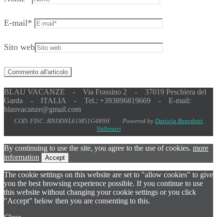
E-mail
*
Sito web
BLAU VACANZE - Via Frassino 2 - 37019 Peschiera del
Garda - ITALIA - Tel.: +393896819669 - E-mail:
blauvacanze@gmail.com
COD. FISC.:BNDDNL61M51G489H Powered by
Daniela Benedetti
Vallenari
By continuing to use the site, you agree to the use of cookies.
more
information
Accept
The cookie settings on this website are set to "allow cookies" to give
you the best browsing experience possible. If you continue to use
this website without changing your cookie settings or you click
"Accept" below then you are consenting to this.