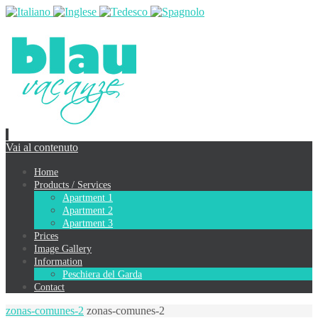
Vai al contenuto
Home
Products / Services
Apartment 1
Apartment 2
Apartment 3
Prices
Image Gallery
Information
Peschiera del Garda
Contact
zonas-comunes-2
zonas-comunes-2