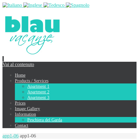
Vai al contenuto
Home
Products / Services
Apartment 1
Apartment 2
Apartment 3
Prices
Image Gallery
Information
Peschiera del Garda
Contact
app1-06
app1-06