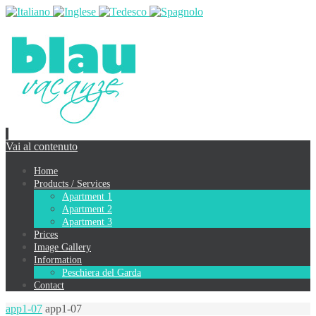
Vai al contenuto
Home
Products / Services
Apartment 1
Apartment 2
Apartment 3
Prices
Image Gallery
Information
Peschiera del Garda
Contact
app1-07
app1-07